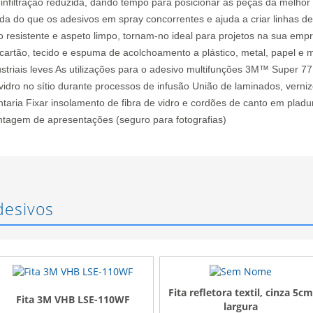
 infiltração reduzida, dando tempo para posicionar as peças da melhor
a do que os adesivos em spray concorrentes e ajuda a criar linhas de
 resistente e aspeto limpo, tornam-no ideal para projetos na sua emp
, cartão, tecido e espuma de acolchoamento a plástico, metal, papel e
dustriais leves As utilizações para o adesivo multifunções 3M™ Super 
idro no sítio durante processos de infusão União de laminados, vernize
ntaria Fixar insolamento de fibra de vidro e cordões de canto em pladur
tagem de apresentações (seguro para fotografias)
desivos
Fita refletora textil, cinza 5cm
WF
Adesivo Epóxi 3M
largura