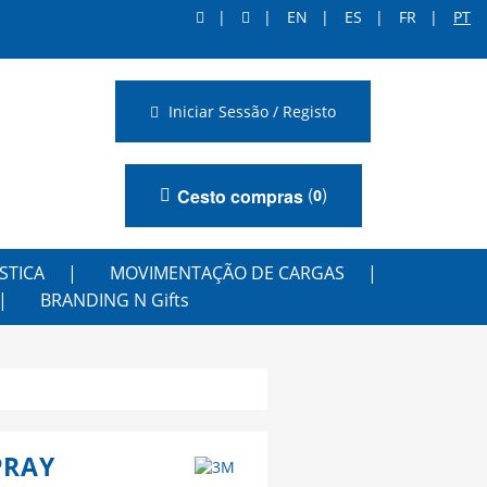
EN
ES
FR
PT
Iniciar Sessão / Registo
(
)
Cesto compras
0
STICA
MOVIMENTAÇÃO DE CARGAS
BRANDING N Gifts
PRAY