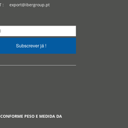
T : export@ibergroup.pt
Subscrever já !
 CONFORME PESO E MEDIDA DA