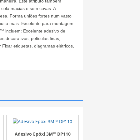
 maneira. Este atributo também
 cola macias e sem covas. A
resa. Forma uniões fortes num vasto
 muito mais. Excelente para montagem
77™ incluem: Excelente adesivo de
s decorativos, películas finas,
 Fixar etiquetas, diagramas elétricos,
™ DP110
Fita VHB para Superfícies
Adesivo acrílic