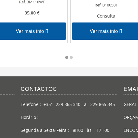
Ref. 3MDO11
Ref. B100501
Consulta
Consulta
Ver mais info
Ver mais inf
CONTACTOS
EMA
Telefone : +351 229 865 340 a 229 865 345
GERAL 
Horário :
ORÇAM
Segunda a Sexta-Feira : 8H00 às 17H00
ENCOM