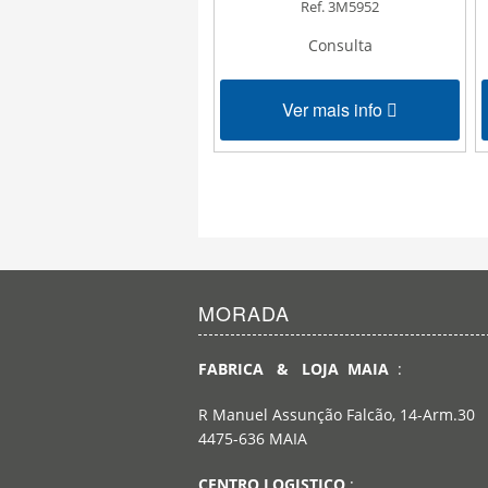
Ref. 3M5952
Ref. 3M110WF
Consulta
35,00 €
Ver mais info
Ver mais info
MORADA
FABRICA & LOJA MAIA
:
R Manuel Assunção Falcão, 14-Arm.30
4475-636 MAIA
CENTRO LOGISTICO
: