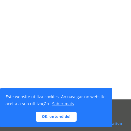
Este website utiliza cookies. Ao navegar no website
aceita a sua utilização.
Saber mais
© 2026 Ibersafety - Todos os direitos reservados |
OK, entendido!
Termos e Condições
desenvolvido por