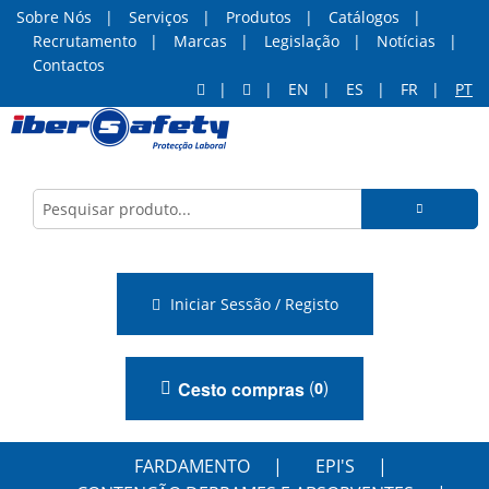
Sobre Nós
Serviços
Produtos
Catálogos
Recrutamento
Marcas
Legislação
Notícias
Contactos
EN
ES
FR
PT
Iniciar Sessão / Registo
(
)
Cesto compras
0
FARDAMENTO
EPI'S