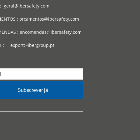
: geral@ibersafety.com
ENTOS : orcamentos@ibersafety.com
ENDAS : encomendas@ibersafety.com
T : export@ibergroup.pt
Subscrever já !