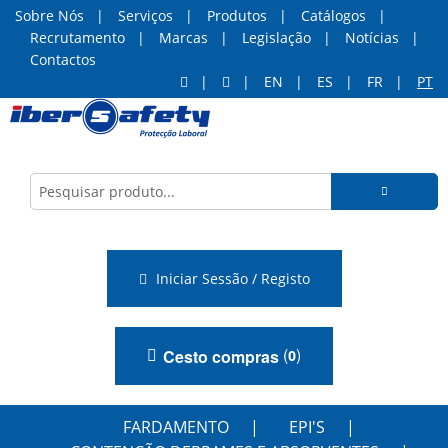
Sobre Nós
Serviços
Produtos
Catálogos
Recrutamento
Marcas
Legislação
Notícias
Contactos
EN
ES
FR
PT
Iniciar Sessão / Registo
(
)
Cesto compras
0
FARDAMENTO
EPI'S