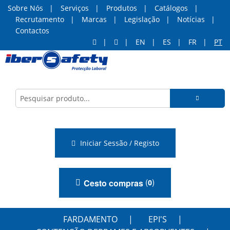
Sobre Nós
Serviços
Produtos
Catálogos
Recrutamento
Marcas
Legislação
Notícias
Contactos
EN
ES
FR
PT
Iniciar Sessão / Registo
(
)
Cesto compras
0
FARDAMENTO
EPI'S