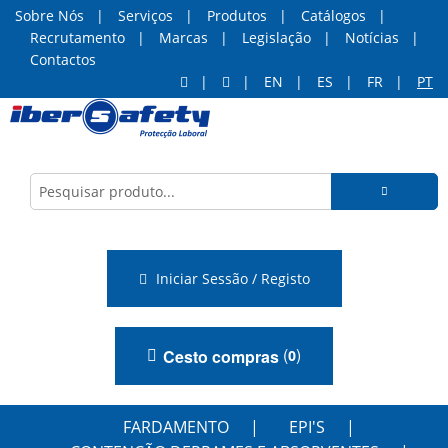
Sobre Nós
Serviços
Produtos
Catálogos
Recrutamento
Marcas
Legislação
Notícias
Contactos
EN
ES
FR
PT
Iniciar Sessão / Registo
(
)
Cesto compras
0
FARDAMENTO
EPI'S