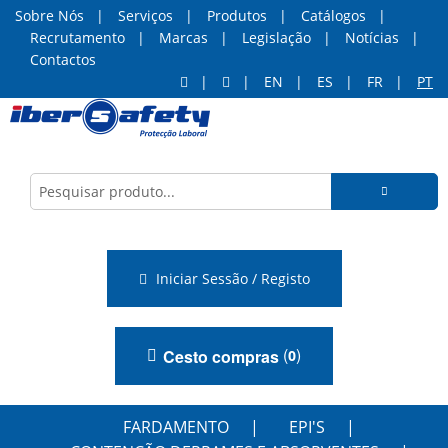
Sobre Nós
Serviços
Produtos
Catálogos
Recrutamento
Marcas
Legislação
Notícias
Contactos
EN
ES
FR
PT
Iniciar Sessão / Registo
(
)
Cesto compras
0
FARDAMENTO
EPI'S