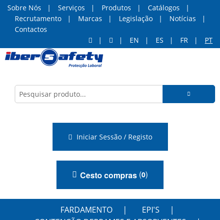
Sobre Nós
Serviços
Produtos
Catálogos
Recrutamento
Marcas
Legislação
Notícias
Contactos
EN
ES
FR
PT
Iniciar Sessão / Registo
(
)
Cesto compras
0
FARDAMENTO
EPI'S