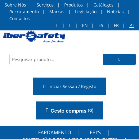
Sobre Nós
Serviços
Produtos
Catálogos
Recrutamento
Marcas
Legislação
Notícias
Contactos
EN
ES
FR
PT
Iniciar Sessão / Registo
(
)
Cesto compras
0
FARDAMENTO
EPI'S