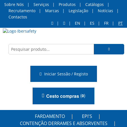
Sobre Nós
Serviços
Produtos
Catálogos
Recrutamento
Marcas
Legislação
Notícias
Contactos
EN
ES
FR
PT
Iniciar Sessão / Registo
(
)
Cesto compras
0
FARDAMENTO
EPI'S
CONTENÇÃO DERRAMES E ABSORVENTES