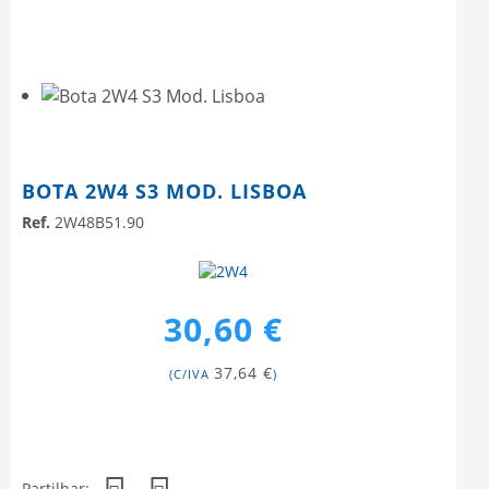
BOTA 2W4 S3 MOD. LISBOA
Ref.
2W48B51.90
30,60 €
37,64 €
(C/IVA
)
Partilhar: