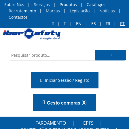
Sobre Nós
Serviços
Produtos
Catálogos
Recrutamento
Marcas
Legislação
Notícias
Contactos
EN
ES
FR
PT
Iniciar Sessão / Registo
(
)
Cesto compras
0
FARDAMENTO
EPI'S