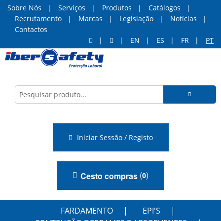
Sobre Nós
Serviços
Produtos
Catálogos
Recrutamento
Marcas
Legislação
Notícias
Contactos
EN
ES
FR
PT
Iniciar Sessão / Registo
(
)
Cesto compras
0
FARDAMENTO
EPI'S