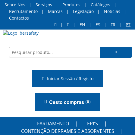
Sobre Nós
Serviços
Produtos
Catálogos
Recrutamento
Marcas
Legislação
Notícias
Contactos
EN
ES
FR
PT
Iniciar Sessão / Registo
(
)
Cesto compras
0
FARDAMENTO
EPI'S
CONTENÇÃO DERRAMES E ABSORVENTES