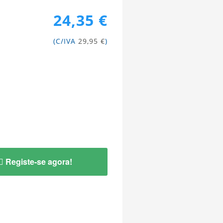
24,35 €
(C/IVA
29,95 €
)
Registe-se agora!