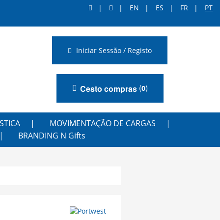
EN
ES
FR
PT
Iniciar Sessão / Registo
(
)
Cesto compras
0
STICA
MOVIMENTAÇÃO DE CARGAS
BRANDING N Gifts