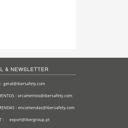
IL & NEWSLETTER
: geral@ibersafety.com
ENTOS : orcamentos@ibersafety.com
ENDAS : encomendas@ibersafety.com
T : export@ibergroup.pt