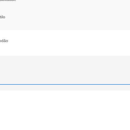
ilo
godão