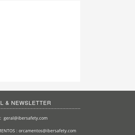
IL & NEWSLETTER
: geral@ibersafety.com
ENTOS : orcamentos@ibersafety.com