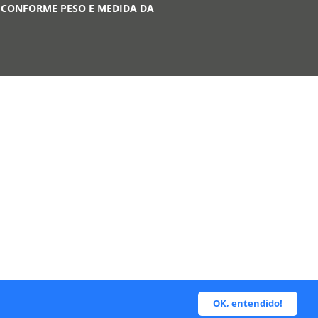
 CONFORME PESO E MEDIDA DA
A
OK, entendido!
desenvolvido por