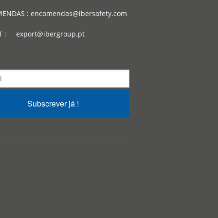
ENDAS : encomendas@ibersafety.com
T : export@ibergroup.pt
Subscrever já !