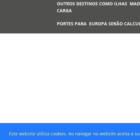
OUTROS DESTINOS COMO ILHAS MAD
CARGA
PORTES PARA EUROPA SERÃO CALCU
Este website utiliza cookies. Ao navegar no website aceita a su
© 2026 Ibersafety - Todos os direitos r