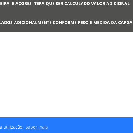
EIRA E AÇORES TERA QUE SER CALCULADO VALOR ADICIONAL
LADOS ADICIONALMENTE CONFORME PESO E MEDIDA DA CARG
a utilização.
Saber mais
eservados |
Termos e Condições