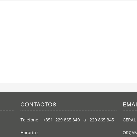
CONTACTOS
EMA
Telefone : +351 229 865 340 a 229 865 345
GERAL 
Horário :
ORÇAM