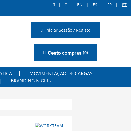
EN
ES
FR
PT
Iniciar Sessão / Registo
(
)
Cesto compras
0
STICA
MOVIMENTAÇÃO DE CARGAS
BRANDING N Gifts