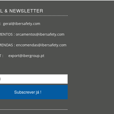
IL & NEWSLETTER
: geral@ibersafety.com
ENTOS : orcamentos@ibersafety.com
ENDAS : encomendas@ibersafety.com
T : export@ibergroup.pt
Subscrever já !