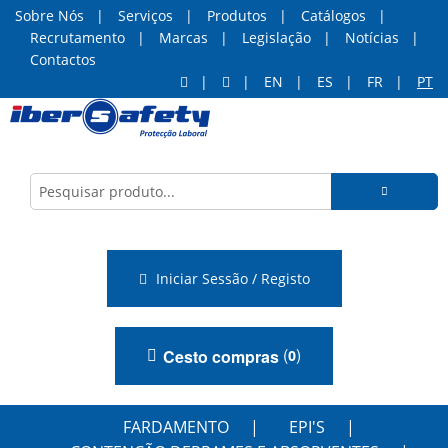
Sobre Nós
Serviços
Produtos
Catálogos
Recrutamento
Marcas
Legislação
Notícias
Contactos
EN
ES
FR
PT
Iniciar Sessão / Registo
(
)
Cesto compras
0
FARDAMENTO
EPI'S