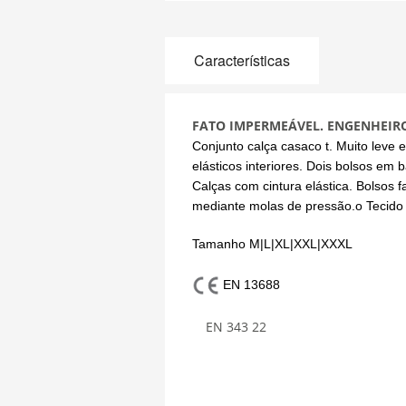
Características
FATO IMPERMEÁVEL. ENGENHEIRO.
Conjunto calça casaco t. Muito leve 
elásticos interiores. Dois bolsos em
Calças com cintura elástica. Bolsos 
mediante molas de pressão.o Tecido e
Tamanho M|L|XL|XXL|XXXL
EN 13688
EN 343 22