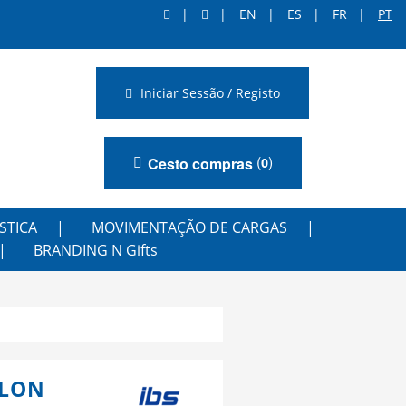
EN
ES
FR
PT
Iniciar Sessão / Registo
(
)
Cesto compras
0
STICA
MOVIMENTAÇÃO DE CARGAS
BRANDING N Gifts
YLON