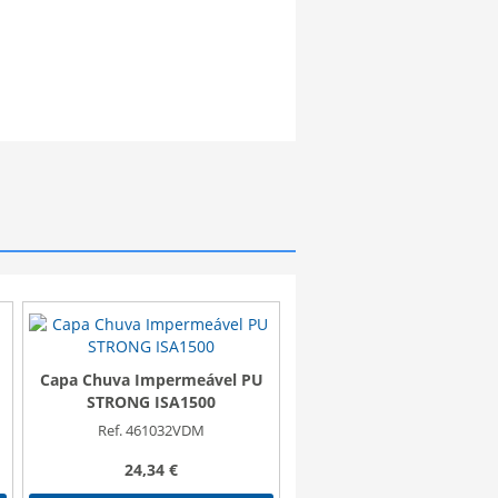
Capa Chuva Impermeável PU
Fato Chuva NYLON REF
STRONG ISA1500
LARANJA FLUOR
Ref. 461032VDM
Ref. A461058
24,34 €
25,00 €