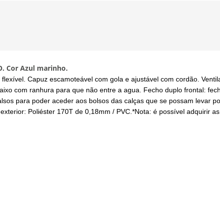
 Cor Azul marinho.
e flexível. Capuz escamoteável com gola e ajustável com cordão. Venti
 baixo com ranhura para que não entre a agua. Fecho duplo frontal: fec
falsos para poder aceder aos bolsos das calças que se possam levar por
xterior: Poliéster 170T de 0,18mm / PVC.*Nota: é possível adquirir a