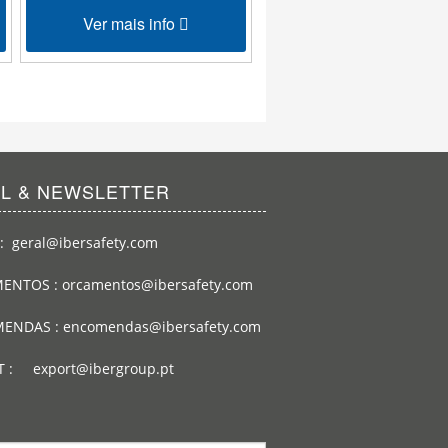
Ver mais info
Ver mais info
IL & NEWSLETTER
: geral@ibersafety.com
ENTOS : orcamentos@ibersafety.com
ENDAS : encomendas@ibersafety.com
T : export@ibergroup.pt