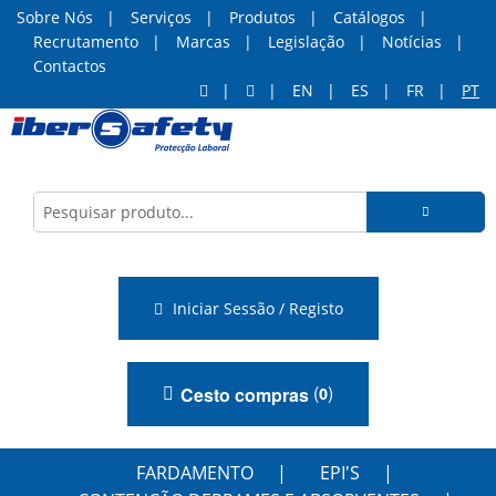
Sobre Nós
Serviços
Produtos
Catálogos
Recrutamento
Marcas
Legislação
Notícias
Contactos
EN
ES
FR
PT
Iniciar Sessão / Registo
(
)
Cesto compras
0
FARDAMENTO
EPI'S