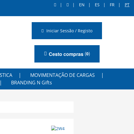
EN
ES
FR
PT
Iniciar Sessão / Registo
(
)
Cesto compras
0
STICA
MOVIMENTAÇÃO DE CARGAS
BRANDING N Gifts