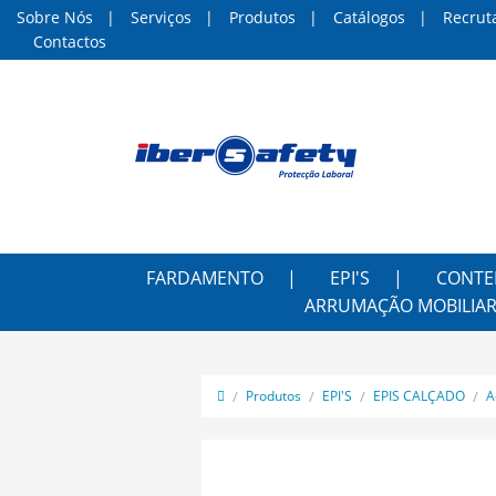
Sobre Nós
Serviços
Produtos
Catálogos
Recrut
Contactos
FARDAMENTO
EPI'S
CONTE
ARRUMAÇÃO MOBILIAR
Produtos
EPI'S
EPIS CALÇADO
A