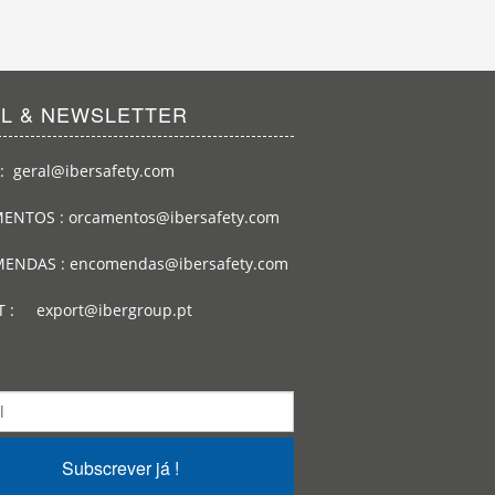
IL & NEWSLETTER
: geral@ibersafety.com
ENTOS : orcamentos@ibersafety.com
ENDAS : encomendas@ibersafety.com
T : export@ibergroup.pt
Subscrever já !