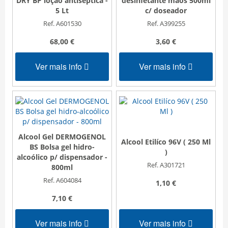
DRY BP loção antiséptica -
desinfetante mãos 500ml
5 Lt
c/ doseador
Ref. A601530
Ref. A399255
68,00 €
3,60 €
Ver mais info
Ver mais info
Alcool Gel DERMOGENOL
Alcool Etilíco 96V ( 250 Ml
BS Bolsa gel hidro-
D
)
alcoólico p/ dispensador -
Ref. A301721
800ml
Ref. A604084
1,10 €
7,10 €
Ver mais info
Ver mais info