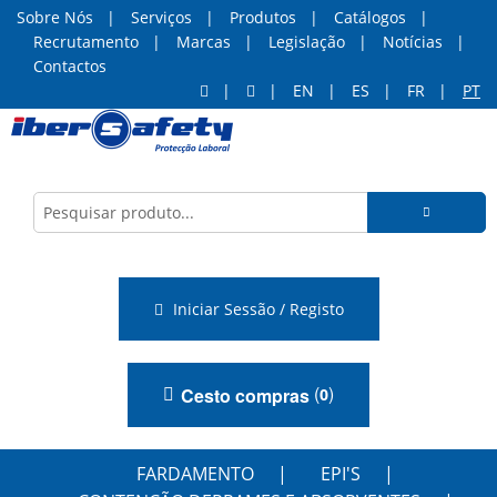
Sobre Nós
Serviços
Produtos
Catálogos
Recrutamento
Marcas
Legislação
Notícias
Contactos
EN
ES
FR
PT
Iniciar Sessão / Registo
(
)
Cesto compras
0
FARDAMENTO
EPI'S