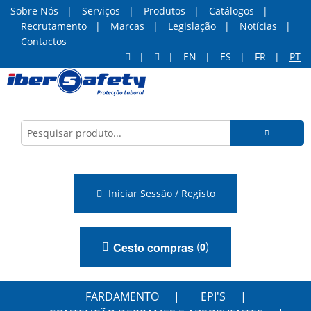
Sobre Nós
Serviços
Produtos
Catálogos
Recrutamento
Marcas
Legislação
Notícias
Contactos
EN
ES
FR
PT
Iniciar Sessão / Registo
(
)
Cesto compras
0
FARDAMENTO
EPI'S