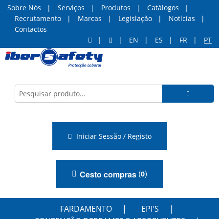
Sobre Nós
Serviços
Produtos
Catálogos
Recrutamento
Marcas
Legislação
Notícias
Contactos
EN
ES
FR
PT
Iniciar Sessão / Registo
(
)
Cesto compras
0
FARDAMENTO
EPI'S