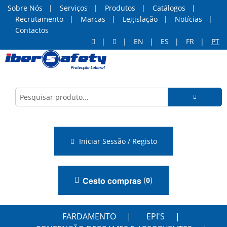
Sobre Nós
Serviços
Produtos
Catálogos
Recrutamento
Marcas
Legislação
Notícias
Contactos
EN
ES
FR
PT
Iniciar Sessão / Registo
(
)
Cesto compras
0
FARDAMENTO
EPI'S