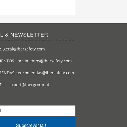
IL & NEWSLETTER
: geral@ibersafety.com
ENTOS : orcamentos@ibersafety.com
ENDAS : encomendas@ibersafety.com
T : export@ibergroup.pt
Subscrever já !