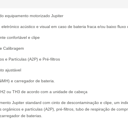
r do equipamento motorizado Jupiter
eletrónico acústico e visual em caso de bateria fraca e/ou baixo fluxo 
te confortável e clipe
de Calibragem
s e Partículas (A2P) e Pré-filtros
o ajustável
NiMH) e carregador de bateria.
H2 ou TH3 de acordo com a unidade de cabeça
amento Jupiter standard com cinto de descontaminação e clipe, um indi
s orgânicos e partículas (A2P), pré-filtros, tubo de respiração de comp
carregador de baterias.