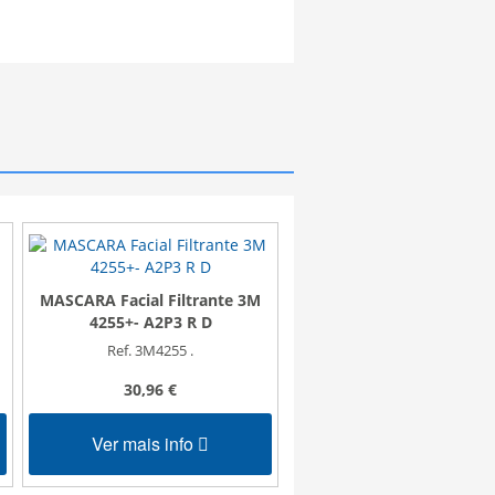
MASCARA Facial Filtrante 3M
MASCARA Facial Filtrant
4255+- A2P3 R D
4251 - A1P2R
Ref. 3M4255 .
Ref. 3M4251.
30,96 €
25,65 €
Ver mais info
Ver mais info