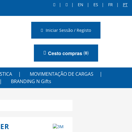
EN
ES
FR
PT
Iniciar Sessão / Registo
(
)
Cesto compras
0
STICA
MOVIMENTAÇÃO DE CARGAS
BRANDING N Gifts
TER