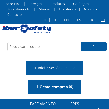
Sobre Nós
Serviços
Produtos
Catálogos
Recrutamento
Marcas
Legislação
Notícias
Contactos
EN
ES
FR
PT
Iniciar Sessão / Registo
(
)
Cesto compras
0
FARDAMENTO
EPI'S