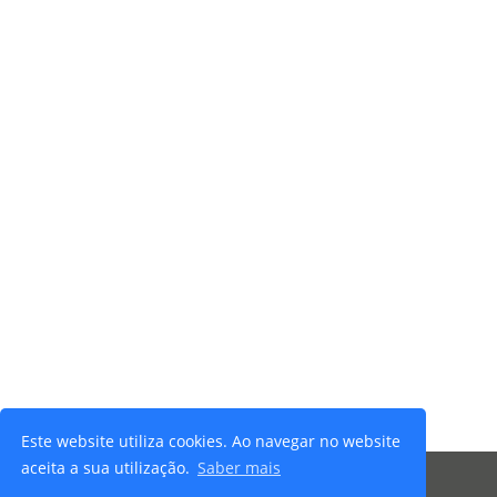
Este website utiliza cookies. Ao navegar no website
aceita a sua utilização.
Saber mais
© 2026 Ibersafety - Todos os direitos reservados |