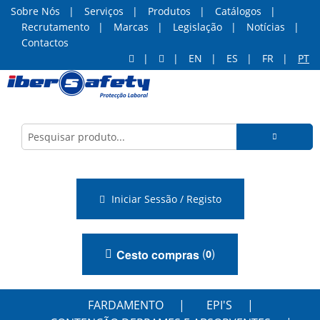
Sobre Nós
Serviços
Produtos
Catálogos
Recrutamento
Marcas
Legislação
Notícias
Contactos
EN
ES
FR
PT
Iniciar Sessão / Registo
(
)
Cesto compras
0
FARDAMENTO
EPI'S