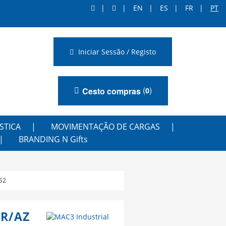
EN
ES
FR
PT
Iniciar Sessão / Registo
(
)
Cesto compras
0
STICA
MOVIMENTAÇÃO DE CARGAS
BRANDING N Gifts
352
R/AZ