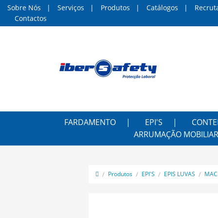
Sobre Nós
Serviços
Produtos
Catálogos
Recrut
Contactos
FARDAMENTO
EPI'S
CONTE
ARRUMAÇÃO MOBILIAR
Produtos
EPI'S
EPIS LUVAS
MAC3