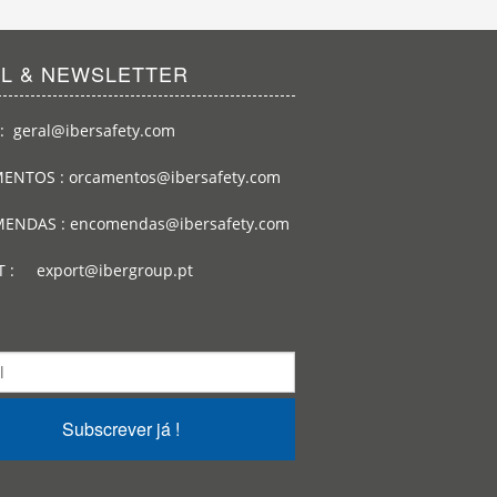
IL & NEWSLETTER
: geral@ibersafety.com
ENTOS : orcamentos@ibersafety.com
ENDAS : encomendas@ibersafety.com
T : export@ibergroup.pt
Subscrever já !