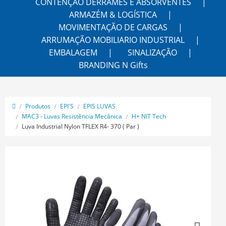
CONTENÇÃO DERRAMES E ABSORVENTES
ARMAZÉM & LOGÍSTICA
MOVIMENTAÇÃO DE CARGAS
ARRUMAÇÃO MOBILIARIO INDUSTRIAL
EMBALAGEM
SINALIZAÇÃO
BRANDING N Gifts
Produtos
EPI'S
EPIS LUVAS
MAC3 - Luvas Resistência Mecânica
H+ NIT Tech
Luva Industrial Nylon TFLEX R4- 370 ( Par )