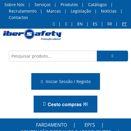
Sobre Nós
Serviços
Produtos
Catálogos
Recrutamento
Marcas
Legislação
Notícias
Contactos
EN
ES
FR
PT
Iniciar Sessão / Registo
(
)
Cesto compras
0
FARDAMENTO
EPI'S