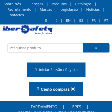
Sobre Nós
Serviços
Produtos
Catálogos
Recrutamento
Marcas
Legislação
Notícias
Contactos
EN
ES
FR
PT
Iniciar Sessão / Registo
(
)
Cesto compras
0
FARDAMENTO
EPI'S