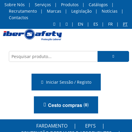
Sobre Nós
Serviços
Produtos
Catálogos
Recrutamento
Marcas
Legislação
Notícias
Contactos
EN
ES
FR
PT
Iniciar Sessão / Registo
(
)
Cesto compras
0
FARDAMENTO
EPI'S