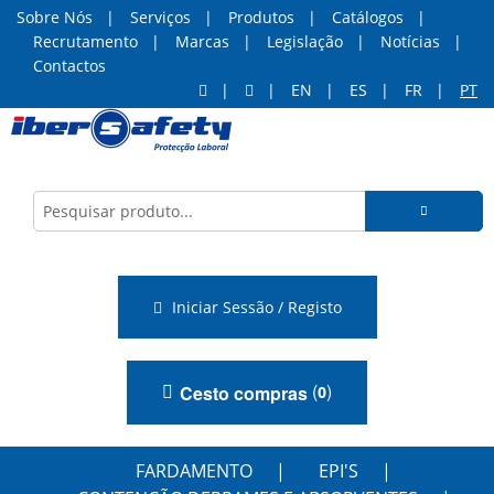
Sobre Nós
Serviços
Produtos
Catálogos
Recrutamento
Marcas
Legislação
Notícias
Contactos
EN
ES
FR
PT
Iniciar Sessão / Registo
(
)
Cesto compras
0
FARDAMENTO
EPI'S