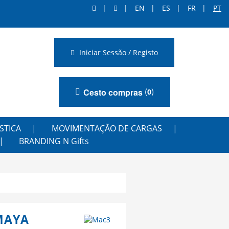
EN
ES
FR
PT
Iniciar Sessão / Registo
(
)
Cesto compras
0
STICA
MOVIMENTAÇÃO DE CARGAS
BRANDING N Gifts
MAYA