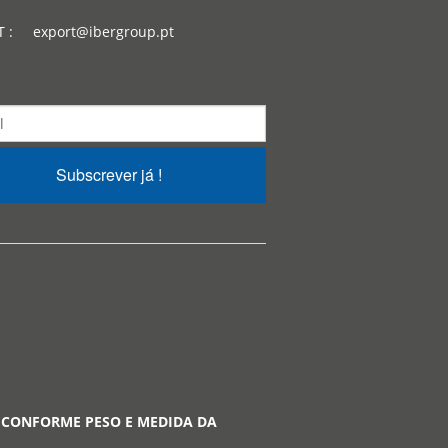
T : export@ibergroup.pt
Subscrever já !
 CONFORME PESO E MEDIDA DA