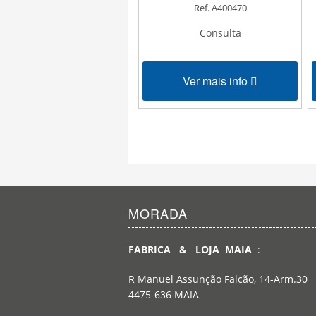
Ref. A400470
Consulta
Ver mais info
MORADA
FABRICA & LOJA MAIA
:
R Manuel Assunção Falcão, 14-Arm.30
4475-636 MAIA