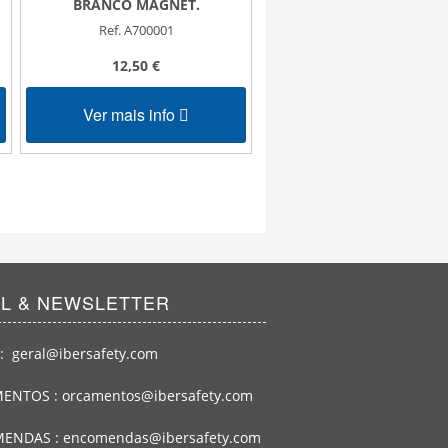
BRANCO MAGNET.
com Moldura em Alumí
Maya
Ref. A700001
Ref. A400140
12,50 €
Consulta
Ver mais info
Ver mais info
IL & NEWSLETTER
: geral@ibersafety.com
ENTOS : orcamentos@ibersafety.com
ENDAS : encomendas@ibersafety.com