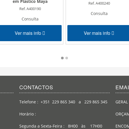
em Plástico Maya
Ref. A400240
Ref. A400190
Consulta
Consulta
Ver mais info
Ver mais info
CONTACTOS
EMA
Telefone : +351 229 865 340 a 229 865 345
GERAL 
Horário :
ORÇAM
Segunda a Sexta-Feira : 8H00 às 17H00
ENCOM