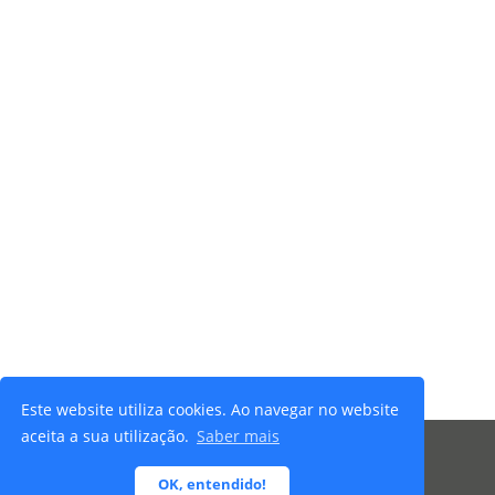
Este website utiliza cookies. Ao navegar no website
aceita a sua utilização.
Saber mais
© 2026 Ibersafety - Todos os direitos reservados |
OK, entendido!
Termos e Condições