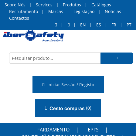
Sobre Nós
Serviços
Produtos
Catálogos
Recrutamento
Marcas
Legislação
Notícias
Contactos
EN
ES
FR
PT
Iniciar Sessão / Registo
(
)
Cesto compras
0
FARDAMENTO
EPI'S