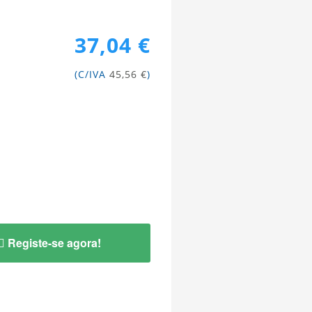
37,04 €
(C/IVA
45,56 €
)
Registe-se agora!