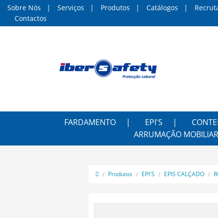
Sobre Nós
Serviços
Produtos
Catálogos
Recrut
Contactos
FARDAMENTO
EPI'S
CONTE
ARRUMAÇÃO MOBILIAR
Produtos
EPI'S
EPIS CALÇADO
R