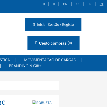
EN
ES
FR
PT
Iniciar Sessão / Registo
(
)
Cesto compras
0
STICA
MOVIMENTAÇÃO DE CARGAS
BRANDING N Gifts
RC