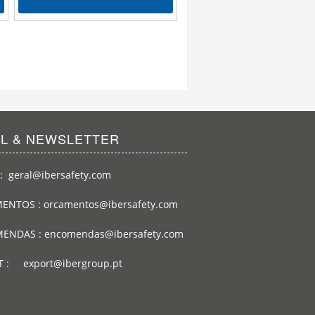
Ver mais info
IL & NEWSLETTER
: geral@ibersafety.com
ENTOS : orcamentos@ibersafety.com
ENDAS : encomendas@ibersafety.com
T : export@ibergroup.pt