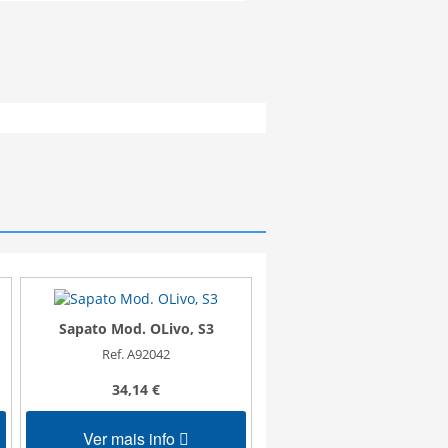
Sapato Mod. OLivo, S3
Bota Mod. ABETO, S
Ref. A92042
Ref. A92038
34,14 €
36,22 €
Ver mais info