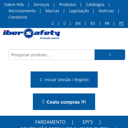
Sobre Nós
Serviços
Produtos
Catálogos
Recrutamento
Marcas
Legislação
Notícias
Contactos
EN
ES
FR
PT
Iniciar Sessão / Registo
(
)
Cesto compras
0
FARDAMENTO
EPI'S