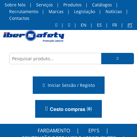
Sobre Nós
Serviços
Produtos
Catálogos
Recrutamento
Marcas
Legislação
Notícias
Contactos
EN
ES
FR
PT
Iniciar Sessão / Registo
(
)
Cesto compras
0
FARDAMENTO
EPI'S