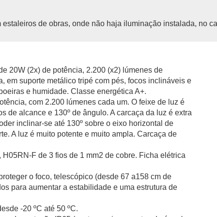
 estaleiros de obras, onde não haja iluminação instalada, no c
 de 20W (2x) de potência, 2.200 (x2) lúmenes de
, em suporte metálico tripé com pés, focos inclináveis e
poeiras e humidade. Classe energética A+.
otência, com 2.200 lúmenes cada um. O feixe de luz é
s de alcance e 130º de ângulo. A carcaça da luz é extra
poder inclinar-se até 130º sobre o eixo horizontal de
rte. A luz é muito potente e muito ampla. Carcaça de
 H05RN-F de 3 fios de 1 mm2 de cobre. Ficha elétrica
 proteger o foco, telescópico (desde 67 a158 cm de
ados para aumentar a estabilidade e uma estrutura de
desde -20 ºC até 50 ºC.