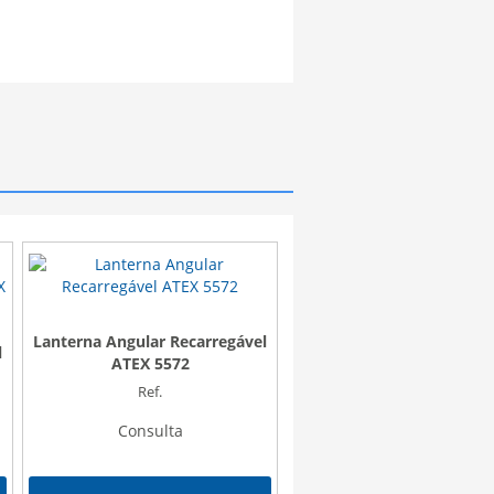
Lanterna Angular Recarregável
Lanterna LED ATEX – 2 AA
l
ATEX 5572
(EX)
Ref.
Ref. A158002.
Consulta
34,00 €