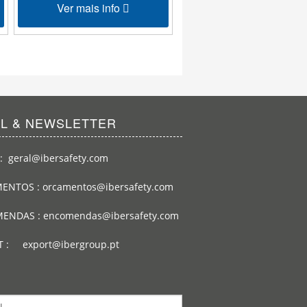
Ver mais info
Ver mais info
IL & NEWSLETTER
: geral@ibersafety.com
ENTOS : orcamentos@ibersafety.com
ENDAS : encomendas@ibersafety.com
T : export@ibergroup.pt