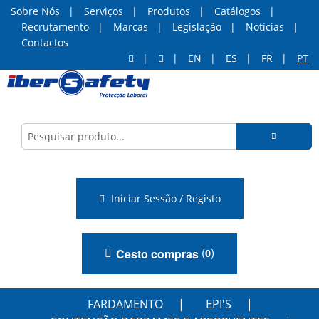
Sobre Nós
Serviços
Produtos
Catálogos
Recrutamento
Marcas
Legislação
Notícias
Contactos
EN
ES
FR
PT
Iniciar Sessão / Registo
(
)
Cesto compras
0
FARDAMENTO
EPI'S