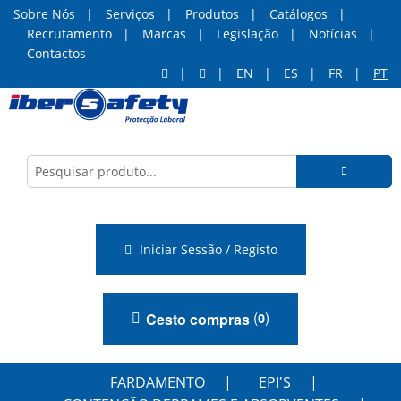
Sobre Nós
Serviços
Produtos
Catálogos
Recrutamento
Marcas
Legislação
Notícias
Contactos
EN
ES
FR
PT
Iniciar Sessão / Registo
(
)
Cesto compras
0
FARDAMENTO
EPI'S