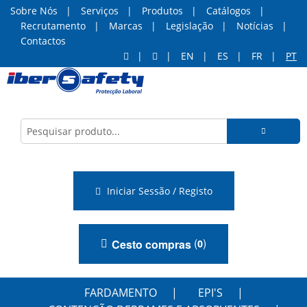
Sobre Nós
Serviços
Produtos
Catálogos
Recrutamento
Marcas
Legislação
Notícias
Contactos
EN
ES
FR
PT
Iniciar Sessão / Registo
(
)
Cesto compras
0
FARDAMENTO
EPI'S