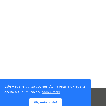
Este website utiliza cookies. Ao navegar no website
aceita a sua utilização.
Saber mais
© 2026 Ibersafety - Todos os direitos reservados |
OK, entendido!
Termos e Condições