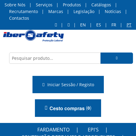
Sobre Nós
Serviços
Produtos
Catálogos
Recrutamento
Marcas
Legislação
Notícias
Contactos
EN
ES
FR
PT
Iniciar Sessão / Registo
(
)
Cesto compras
0
FARDAMENTO
EPI'S