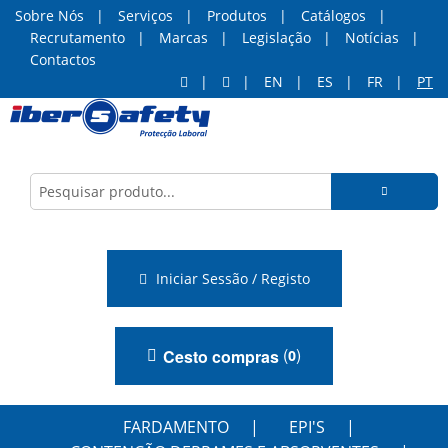
Sobre Nós
Serviços
Produtos
Catálogos
Recrutamento
Marcas
Legislação
Notícias
Contactos
EN
ES
FR
PT
Iniciar Sessão / Registo
(
)
Cesto compras
0
FARDAMENTO
EPI'S