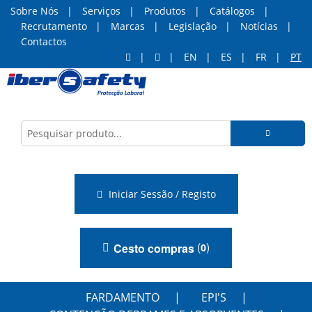
Sobre Nós
Serviços
Produtos
Catálogos
Recrutamento
Marcas
Legislação
Notícias
Contactos
EN
ES
FR
PT
Iniciar Sessão / Registo
(
)
Cesto compras
0
FARDAMENTO
EPI'S