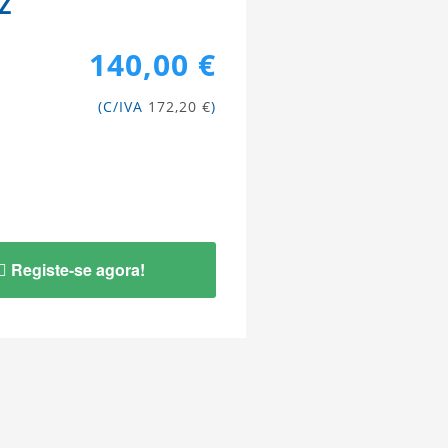
Z
140,00 €
(C/IVA
172,20 €
)
Registe-se agora!