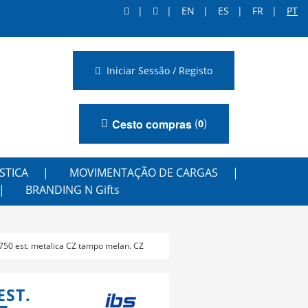
EN
ES
FR
PT
Iniciar Sessão / Registo
(
)
Cesto compras
0
STICA
MOVIMENTAÇÃO DE CARGAS
BRANDING N Gifts
750 est. metalica CZ tampo melan. CZ
EST.