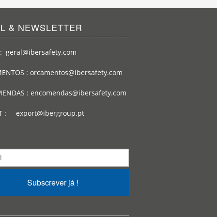
IL & NEWSLETTER
: geral@ibersafety.com
ENTOS : orcamentos@ibersafety.com
ENDAS : encomendas@ibersafety.com
T : export@ibergroup.pt
Subscrever já !