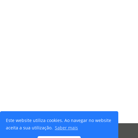
Este website utiliza cookies. Ao navegar no website
aceita a sua utilização.
Saber mais
© 2026 Ibersafety - Todos os direitos reservados |