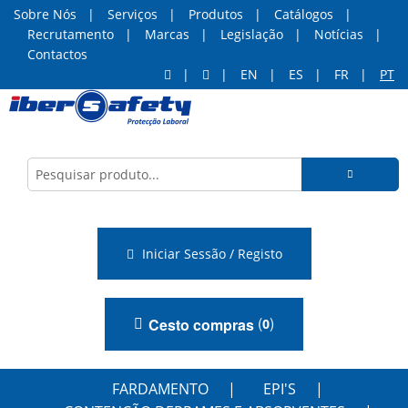
Sobre Nós
Serviços
Produtos
Catálogos
Recrutamento
Marcas
Legislação
Notícias
Contactos
EN
ES
FR
PT
Iniciar Sessão / Registo
(
)
Cesto compras
0
FARDAMENTO
EPI'S