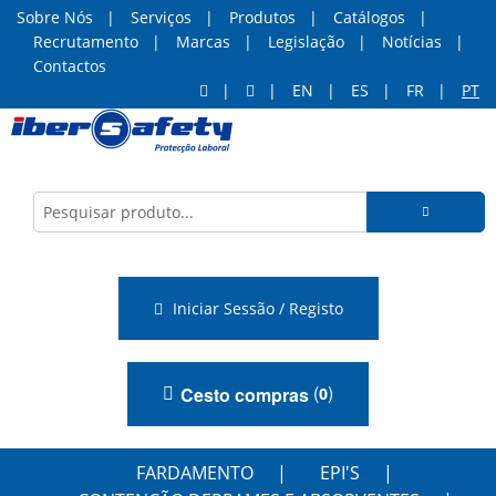
Sobre Nós
Serviços
Produtos
Catálogos
Recrutamento
Marcas
Legislação
Notícias
Contactos
EN
ES
FR
PT
Iniciar Sessão / Registo
(
)
Cesto compras
0
FARDAMENTO
EPI'S