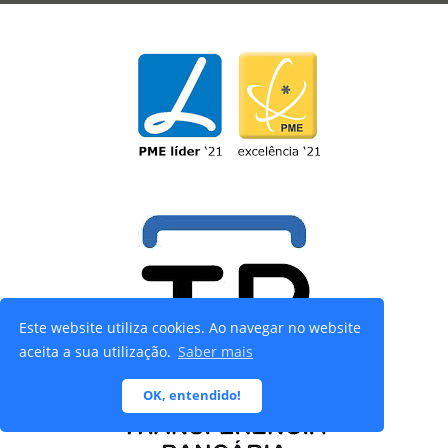
Este website utiliza cookies. Ao navegar no website
aceita a sua utilização.
Saber mais
OK, entendido!