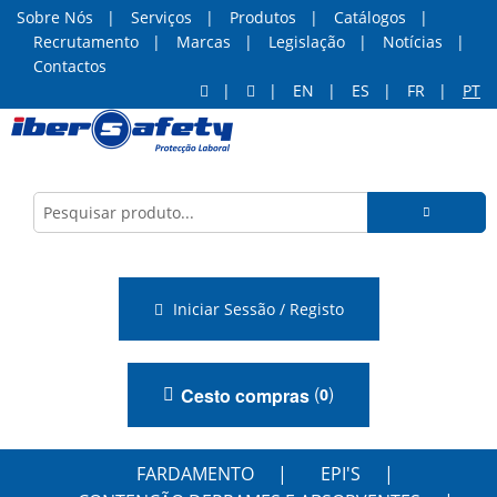
Sobre Nós
Serviços
Produtos
Catálogos
Recrutamento
Marcas
Legislação
Notícias
Contactos
EN
ES
FR
PT
Iniciar Sessão / Registo
(
)
Cesto compras
0
FARDAMENTO
EPI'S