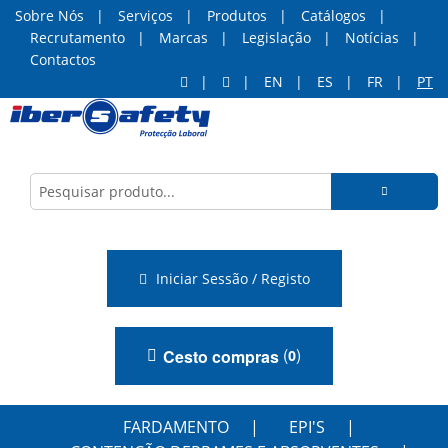
Sobre Nós
Serviços
Produtos
Catálogos
Recrutamento
Marcas
Legislação
Notícias
Contactos
EN
ES
FR
PT
Iniciar Sessão / Registo
(
)
Cesto compras
0
FARDAMENTO
EPI'S