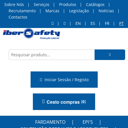
Sobre Nós
Serviços
Produtos
Catálogos
Recrutamento
Marcas
Legislação
Notícias
Contactos
EN
ES
FR
PT
Iniciar Sessão / Registo
(
)
Cesto compras
0
FARDAMENTO
EPI'S